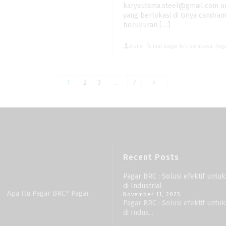
karyautama.steel@gmail.com un
yang berlokasi di Griya candram
berukuran […]
irene
jual pagar brc surabaya
,
Pag
1
2
3
…
7
Recent Posts
Pagar BRC : Solusi efektif unt
di Industrial
 Apa Itu Pagar BRC? Pagar
November 11, 2025
Pagar BRC : Solusi efektif unt
di Indus...