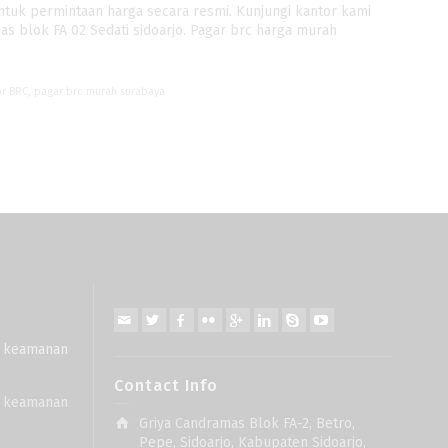
tuk permintaan harga secara resmi. Kunjungi kantor kami
as blok FA 02 Sedati sidoarjo. Pagar brc harga murah
ar BRC
,
pagar brc murah surabaya
uk keamanan
Contact Info
uk keamanan
Griya Candramas Blok FA-2, Betro,
Pepe, Sidoarjo, Kabupaten Sidoarjo,