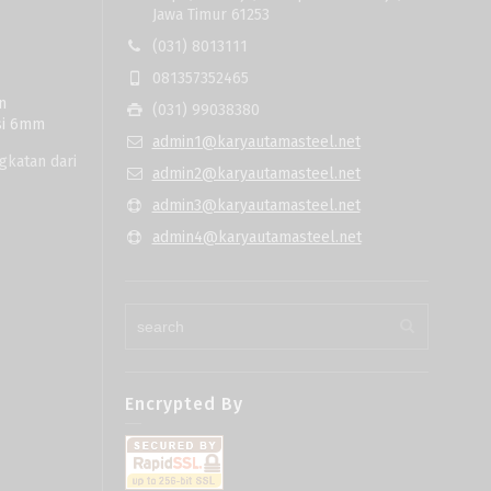
Jawa Timur 61253
(031) 8013111
081357352465
n
(031) 99038380
esi 6mm
admin1@karyautamasteel.net
gkatan dari
admin2@karyautamasteel.net
admin3@karyautamasteel.net
admin4@karyautamasteel.net
Encrypted By