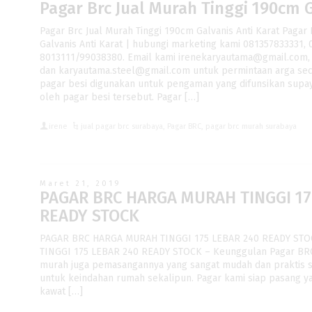
Pagar Brc Jual Murah Tinggi 190cm G
Pagar Brc Jual Murah Tinggi 190cm Galvanis Anti Karat Pagar
Galvanis Anti Karat | hubungi marketing kami 081357833331,
8013111/99038380. Email kami irenekaryautama@gmail.com,
dan karyautama.steel@gmail.com untuk permintaan arga secar
pagar besi digunakan untuk pengaman yang difunsikan supa
oleh pagar besi tersebut. Pagar […]
irene
jual pagar brc surabaya
,
Pagar BRC
,
pagar brc murah surabaya
Maret 21, 2019
PAGAR BRC HARGA MURAH TINGGI 17
READY STOCK
PAGAR BRC HARGA MURAH TINGGI 175 LEBAR 240 READY ST
TINGGI 175 LEBAR 240 READY STOCK – Keunggulan Pagar BRC s
murah juga pemasangannya yang sangat mudah dan praktis s
untuk keindahan rumah sekalipun. Pagar kami siap pasang ya
kawat […]