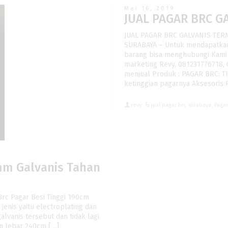
Mei 16, 2019
JUAL PAGAR BRC 
JUAL PAGAR BRC GALVANIS TE
SURABAYA – Untuk mendapatkan 
barang bisa menghubungi Kami 
marketing Revy, 081231776718,
menjual Produk : PAGAR BRC: TIN
ketinggian pagarnya Aksesoris 
revy
jual pagar brc surabaya
,
Paga
8mm Galvanis Tahan
Brc Pagar Besi Tinggi 190cm
jenis yaitu electroplating dan
alvanis tersebut dan tidak lagi
an lebar 240cm […]