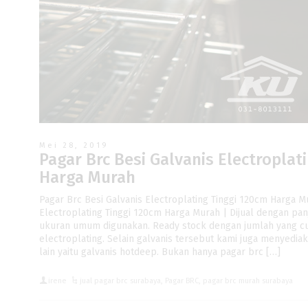
Mei 28, 2019
Pagar Brc Besi Galvanis Electroplat
Harga Murah
Pagar Brc Besi Galvanis Electroplating Tinggi 120cm Harga M
Electroplating Tinggi 120cm Harga Murah | Dijual dengan p
ukuran umum digunakan. Ready stock dengan jumlah yang c
electroplating. Selain galvanis tersebut kami juga menyedia
lain yaitu galvanis hotdeep. Bukan hanya pagar brc […]
irene
jual pagar brc surabaya
,
Pagar BRC
,
pagar brc murah surabaya