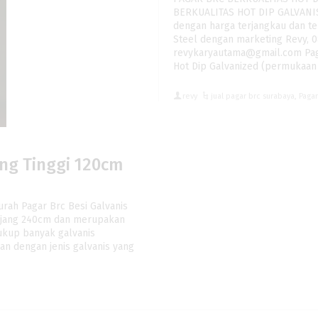
BERKUALITAS HOT DIP GALVANIS
dengan harga terjangkau dan te
Steel dengan marketing Revy, 0
revykaryautama@gmail.com Pagar
Hot Dip Galvanized (permukaan 
revy
jual pagar brc surabaya
,
Paga
ing Tinggi 120cm
urah Pagar Brc Besi Galvanis
anjang 240cm dan merupakan
ukup banyak galvanis
kan dengan jenis galvanis yang