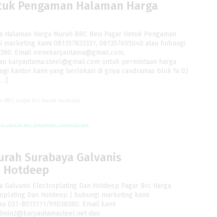
ntuk Pengaman Halaman Harga
n Halaman Harga Murah BRC Besi Pagar Untuk Pengaman
 marketing kami 081357833331, 081357605040 atau hubungi
380. Email irenekaryautama@gmail.com,
an karyautama.steel@gmail.com untuk permintaan harga
ungi kantor kami yang berlokasi di griya candramas blok fa 02
[…]
ar BRC
,
pagar brc murah surabaya
urah Surabaya Galvanis
n Hotdeep
 Galvanis Electroplating Dan Hotdeep Pagar Brc Harga
roplating Dan Hotdeep | hubungi marketing kami
au 031-8013111/99038380. Email kami
dmin2@karyautamasteel.net dan