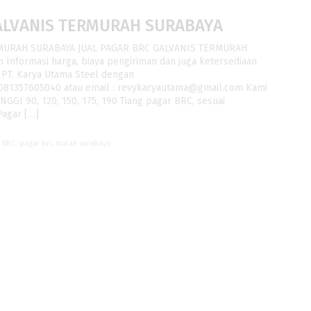
GALVANIS TERMURAH SURABAYA
RMURAH SURABAYA JUAL PAGAR BRC GALVANIS TERMURAH
Informasi harga, biaya pengiriman dan juga ketersediaan
PT. Karya Utama Steel dengan
 081357605040 atau email : revykaryautama@gmail.com Kami
GGI 90, 120, 150, 175, 190 Tiang pagar BRC, sesuai
Pagar […]
r BRC
,
pagar brc murah surabaya