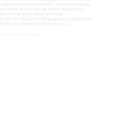
 (TAHAN KARAT) BERSERTIFIKAT – Pesan sekarang juga
ntu kualitas terbaik. Hubungi Kami PT. Karya Utama
81231776718, 081357605040 atau email :
 BRC tersedia dalam 2 pilihan galvanized/galbani, yaitu:
lebih kasar; ketahanan terhadap korosi […]
r BRC
,
pagar brc murah surabaya