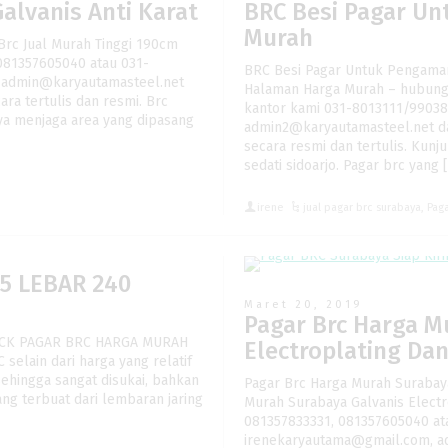
alvanis Anti Karat
BRC Besi Pagar U
Murah
 Brc Jual Murah Tinggi 190cm
 081357605040 atau 031-
BRC Besi Pagar Untuk Pengama
 admin@karyautamasteel.net
Halaman Harga Murah – hubungi
a tertulis dan resmi. Brc
kantor kami 031-8013111/99038
ya menjaga area yang dipasang
admin2@karyautamasteel.net d
secara resmi dan tertulis. Kunj
sedati sidoarjo. Pagar brc yang 
irene
jual pagar brc surabaya
,
Pag
5 LEBAR 240
Maret 20, 2019
Pagar Brc Harga M
OCK PAGAR BRC HARGA MURAH
Electroplating Da
elain dari harga yang relatif
ehingga sangat disukai, bahkan
Pagar Brc Harga Murah Surabaya
ng terbuat dari lembaran jaring
Murah Surabaya Galvanis Elect
081357833331, 081357605040 at
irenekaryautama@gmail.com, a