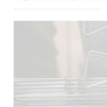
irene
jual pagar brc surabaya
,
Pagar BRC
,
pagar brc murah surabaya