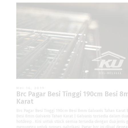
Mei 16, 2019
Brc Pagar Besi Tinggi 190cm Besi 
Karat
Brc Pagar Besi Tinggi 190cm Besi 8mm Galvanis Tahan Karat 
Besi 8mm Galvanis Tahan Karat | Galvanis tersedia dalam dua 
hotdeep . Kini untuk stock semua tersedia dengan dua jenis g
menunggu untuk proses pabrikasi. Pagar brc ini dijual deng