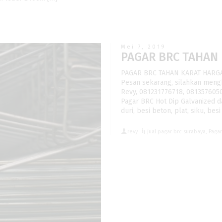
Mei 7, 2019
PAGAR BRC TAHAN
PAGAR BRC TAHAN KARAT HARG
Pesan sekarang, silahkan meng
Revy, 081231776718, 081357605
Pagar BRC Hot Dip Galvanized d
duri, besi beton, plat, siku, be
revy
jual pagar brc surabaya
,
Paga