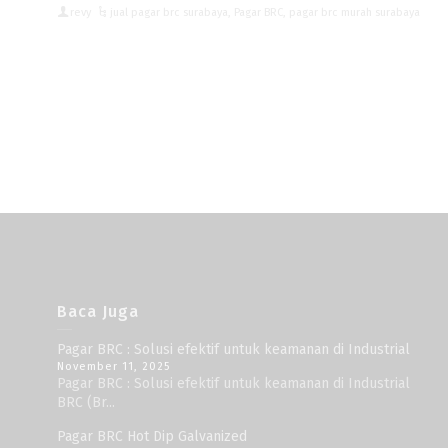
revy
jual pagar brc surabaya
,
Pagar BRC
,
pagar brc murah surabaya
Baca Juga
Pagar BRC : Solusi efektif untuk keamanan di Industrial
November 11, 2025
Pagar BRC : Solusi efektif untuk keamanan di Industrial
BRC (Br...
Pagar BRC Hot Dip Galvanized