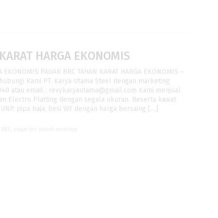
 KARAT HARGA EKONOMIS
A EKONOMIS PAGAR BRC TAHAN KARAT HARGA EKONOMIS –
hubungi Kami PT. Karya Utama Steel dengan marketing
040 atau email : revykaryautama@gmail.com Kami menjual
an Electro Platting dengan segala ukuran. Beserta kawat
si UNP, pipa baja, besi WF dengan harga bersaing […]
r BRC
,
pagar brc murah surabaya