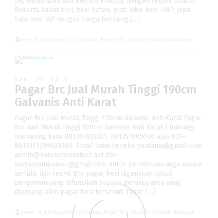
Dip Galvanized dan Electro Platting dengan segala ukuran.
Beserta kawat duri, besi beton, plat, siku, besi UNP, pipa
baja, besi WF dengan harga bersaing […]
revy
jual pagar brc surabaya
,
Pagar BRC
,
pagar brc murah surabaya
April 20, 2019
Pagar Brc Jual Murah Tinggi 190cm
Galvanis Anti Karat
Pagar Brc Jual Murah Tinggi 190cm Galvanis Anti Karat Pagar
Brc Jual Murah Tinggi 190cm Galvanis Anti Karat | hubungi
marketing kami 081357833331, 081357605040 atau 031-
8013111/99038380. Email kami irenekaryautama@gmail.com,
admin@karyautamasteel.net dan
karyautama.steel@gmail.com untuk permintaan arga secara
tertulis dan resmi. Brc pagar besi digunakan untuk
pengaman yang difunsikan supaya menjaga area yang
dipasang oleh pagar besi tersebut. Pagar […]
irene
jual pagar brc surabaya
,
Pagar BRC
,
pagar brc murah surabaya