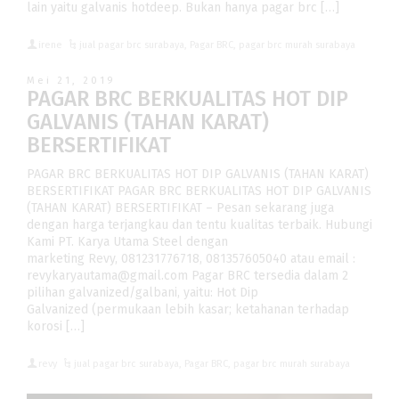
lain yaitu galvanis hotdeep. Bukan hanya pagar brc […]
irene
jual pagar brc surabaya
,
Pagar BRC
,
pagar brc murah surabaya
Mei 21, 2019
PAGAR BRC BERKUALITAS HOT DIP
GALVANIS (TAHAN KARAT)
BERSERTIFIKAT
PAGAR BRC BERKUALITAS HOT DIP GALVANIS (TAHAN KARAT)
BERSERTIFIKAT PAGAR BRC BERKUALITAS HOT DIP GALVANIS
(TAHAN KARAT) BERSERTIFIKAT – Pesan sekarang juga
dengan harga terjangkau dan tentu kualitas terbaik. Hubungi
Kami PT. Karya Utama Steel dengan
marketing Revy, 081231776718, 081357605040 atau email :
revykaryautama@gmail.com Pagar BRC tersedia dalam 2
pilihan galvanized/galbani, yaitu: Hot Dip
Galvanized (permukaan lebih kasar; ketahanan terhadap
korosi […]
revy
jual pagar brc surabaya
,
Pagar BRC
,
pagar brc murah surabaya