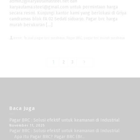
admin2@karyautamasteel.net dan
karyautama.steel@gmail.com untuk permintaan harga
secara resmi. Kunjungi kantor kami yang berlokasi di Griya
candramas blok FA 02 Sedati sidoarjo. Pagar brc harga
murah berukuran […]
irene
jual pagar brc surabaya
,
Pagar BRC
,
pagar brc murah surabaya
1
2
3
Baca Juga
Pagar BRC : Solusi efektif untuk keamanan di Industrial
November 11, 2025
Pagar BRC : Solusi efektif untuk keamanan di Industrial
Apa Itu Pagar BRC? Pagar BRC (Br...