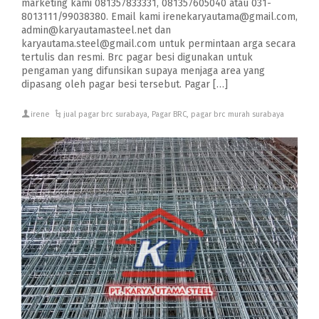
marketing kami 081357833331, 081357605040 atau 031-
8013111/99038380. Email kami irenekaryautama@gmail.com,
admin@karyautamasteel.net dan
karyautama.steel@gmail.com untuk permintaan arga secara
tertulis dan resmi. Brc pagar besi digunakan untuk
pengaman yang difunsikan supaya menjaga area yang
dipasang oleh pagar besi tersebut. Pagar […]
irene
jual pagar brc surabaya
,
Pagar BRC
,
pagar brc murah surabaya