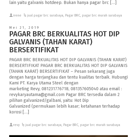
lain yaitu galvanis hotdeep. Bukan hanya pagar brc […]
irene
jual pagar brc surabaya
,
Pagar BRC
,
pagar brc murah surabaya
Mei 21, 2019
PAGAR BRC BERKUALITAS HOT DIP
GALVANIS (TAHAN KARAT)
BERSERTIFIKAT
PAGAR BRC BERKUALITAS HOT DIP GALVANIS (TAHAN KARAT)
BERSERTIFIKAT PAGAR BRC BERKUALITAS HOT DIP GALVANIS
(TAHAN KARAT) BERSERTIFIKAT – Pesan sekarang juga
dengan harga terjangkau dan tentu kualitas terbaik. Hubungi
Kami PT. Karya Utama Steel dengan
marketing Revy, 081231776718, 081357605040 atau email :
revykaryautama@gmail.com Pagar BRC tersedia dalam 2
pilihan galvanized/galbani, yaitu: Hot Dip
Galvanized (permukaan lebih kasar; ketahanan terhadap
korosi […]
revy
jual pagar brc surabaya
,
Pagar BRC
,
pagar brc murah surabaya