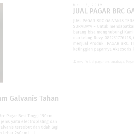
Mei 16, 2019
JUAL PAGAR BRC 
JUAL PAGAR BRC GALVANIS TE
SURABAYA – Untuk mendapatkan 
barang bisa menghubungi Kami 
marketing Revy, 081231776718,
menjual Produk : PAGAR BRC: TIN
ketinggian pagarnya Aksesoris 
revy
jual pagar brc surabaya
,
Paga
8mm Galvanis Tahan
Brc Pagar Besi Tinggi 190cm
jenis yaitu electroplating dan
alvanis tersebut dan tidak lagi
an lebar 240cm […]