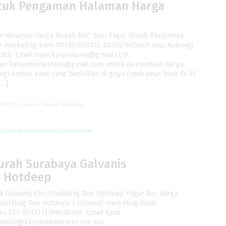
ntuk Pengaman Halaman Harga
n Halaman Harga Murah BRC Besi Pagar Untuk Pengaman
 marketing kami 081357833331, 081357605040 atau hubungi
380. Email irenekaryautama@gmail.com,
an karyautama.steel@gmail.com untuk permintaan harga
ungi kantor kami yang berlokasi di griya candramas blok fa 02
[…]
ar BRC
,
pagar brc murah surabaya
urah Surabaya Galvanis
n Hotdeep
 Galvanis Electroplating Dan Hotdeep Pagar Brc Harga
roplating Dan Hotdeep | hubungi marketing kami
au 031-8013111/99038380. Email kami
dmin2@karyautamasteel.net dan