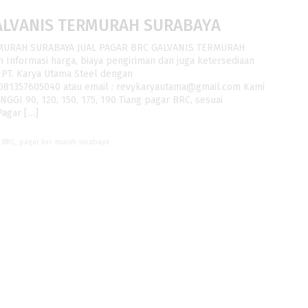
GALVANIS TERMURAH SURABAYA
RMURAH SURABAYA JUAL PAGAR BRC GALVANIS TERMURAH
Informasi harga, biaya pengiriman dan juga ketersediaan
PT. Karya Utama Steel dengan
 081357605040 atau email : revykaryautama@gmail.com Kami
GGI 90, 120, 150, 175, 190 Tiang pagar BRC, sesuai
Pagar […]
r BRC
,
pagar brc murah surabaya