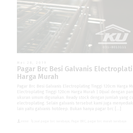
Mei 28, 2019
Pagar Brc Besi Galvanis Electroplat
Harga Murah
Pagar Brc Besi Galvanis Electroplating Tinggi 120cm Harga M
Electroplating Tinggi 120cm Harga Murah | Dijual dengan p
ukuran umum digunakan. Ready stock dengan jumlah yang c
electroplating. Selain galvanis tersebut kami juga menyedia
lain yaitu galvanis hotdeep. Bukan hanya pagar brc […]
irene
jual pagar brc surabaya
,
Pagar BRC
,
pagar brc murah surabaya