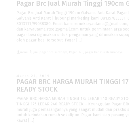
Pagar Brc Jual Murah Tinggi 190cm G
Pagar Brc Jual Murah Tinggi 190cm Galvanis Anti Karat Pagar
Galvanis Anti Karat | hubungi marketing kami 081357833331,
8013111/99038380. Email kami irenekaryautama@gmail.com,
dan karyautama.steel@gmail.com untuk permintaan arga secar
pagar besi digunakan untuk pengaman yang difunsikan supa
oleh pagar besi tersebut. Pagar […]
irene
jual pagar brc surabaya
,
Pagar BRC
,
pagar brc murah surabaya
Maret 21, 2019
PAGAR BRC HARGA MURAH TINGGI 17
READY STOCK
PAGAR BRC HARGA MURAH TINGGI 175 LEBAR 240 READY ST
TINGGI 175 LEBAR 240 READY STOCK – Keunggulan Pagar BRC s
murah juga pemasangannya yang sangat mudah dan praktis s
untuk keindahan rumah sekalipun. Pagar kami siap pasang ya
kawat […]