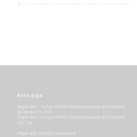
revy
jual pagar brc surabaya
,
Pagar BRC
,
pagar brc murah surabaya
Baca Juga
Pagar BRC : Solusi efektif untuk keamanan di Industrial
November 11, 2025
Pagar BRC : Solusi efektif untuk keamanan di Industrial
BRC (Br...
Pagar BRC Hot Dip Galvanized