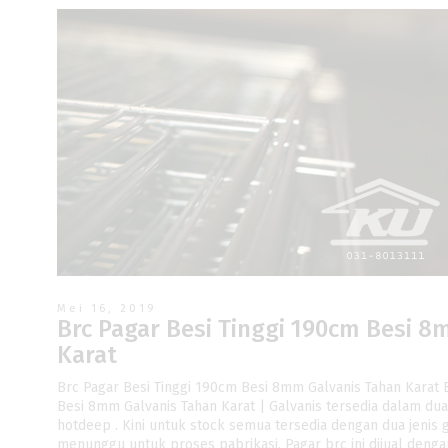
Mei 16, 2019
Brc Pagar Besi Tinggi 190cm Besi 
Karat
Brc Pagar Besi Tinggi 190cm Besi 8mm Galvanis Tahan Karat 
Besi 8mm Galvanis Tahan Karat | Galvanis tersedia dalam dua 
hotdeep . Kini untuk stock semua tersedia dengan dua jenis g
menunggu untuk proses pabrikasi. Pagar brc ini dijual deng