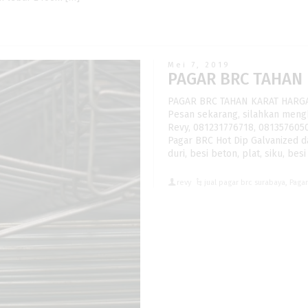
Mei 7, 2019
PAGAR BRC TAHAN
PAGAR BRC TAHAN KARAT HARG
Pesan sekarang, silahkan meng
Revy, 081231776718, 081357605
Pagar BRC Hot Dip Galvanized d
duri, besi beton, plat, siku, be
revy
jual pagar brc surabaya
,
Paga