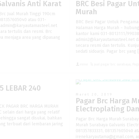
alvanis Anti Karat
BRC Besi Pagar U
Murah
 Brc Jual Murah Tinggi 190cm
 081357605040 atau 031-
BRC Besi Pagar Untuk Pengama
 admin@karyautamasteel.net
Halaman Harga Murah – hubungi
a tertulis dan resmi. Brc
kantor kami 031-8013111/99038
ya menjaga area yang dipasang
admin2@karyautamasteel.net d
secara resmi dan tertulis. Kunj
sedati sidoarjo. Pagar brc yang 
irene
jual pagar brc surabaya
,
Pag
5 LEBAR 240
Maret 20, 2019
Pagar Brc Harga M
OCK PAGAR BRC HARGA MURAH
Electroplating Da
elain dari harga yang relatif
ehingga sangat disukai, bahkan
Pagar Brc Harga Murah Surabaya
ng terbuat dari lembaran jaring
Murah Surabaya Galvanis Elect
081357833331, 081357605040 at
irenekaryautama@gmail.com, a