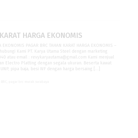
 KARAT HARGA EKONOMIS
A EKONOMIS PAGAR BRC TAHAN KARAT HARGA EKONOMIS –
hubungi Kami PT. Karya Utama Steel dengan marketing
040 atau email : revykaryautama@gmail.com Kami menjual
an Electro Platting dengan segala ukuran. Beserta kawat
si UNP, pipa baja, besi WF dengan harga bersaing […]
r BRC
,
pagar brc murah surabaya