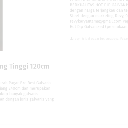
BERKUALITAS HOT DIP GALVANIS
dengan harga terjangkau dan te
Steel dengan marketing Revy, 0
revykaryautama@gmail.com Pagar
Hot Dip Galvanized (permukaan 
revy
jual pagar brc surabaya
,
Paga
ing Tinggi 120cm
urah Pagar Brc Besi Galvanis
anjang 240cm dan merupakan
ukup banyak galvanis
kan dengan jenis galvanis yang