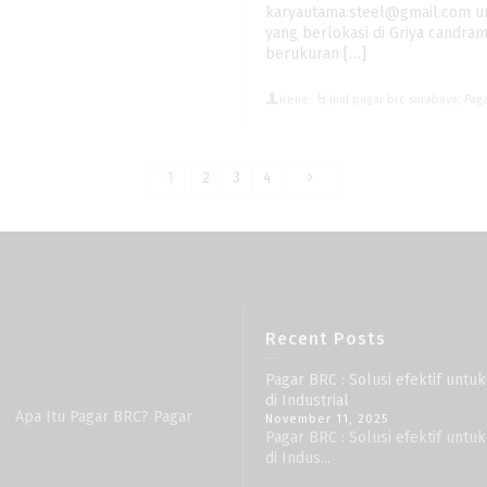
karyautama.steel@gmail.com un
yang berlokasi di Griya candram
berukuran […]
irene
jual pagar brc surabaya
,
Pag
1
2
3
4
Recent Posts
Pagar BRC : Solusi efektif unt
di Industrial
 Apa Itu Pagar BRC? Pagar
November 11, 2025
Pagar BRC : Solusi efektif unt
di Indus...