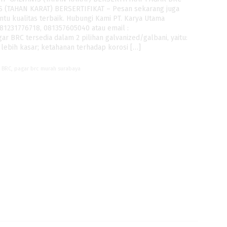
 (TAHAN KARAT) BERSERTIFIKAT – Pesan sekarang juga
ntu kualitas terbaik. Hubungi Kami PT. Karya Utama
81231776718, 081357605040 atau email :
 BRC tersedia dalam 2 pilihan galvanized/galbani, yaitu:
lebih kasar; ketahanan terhadap korosi […]
r BRC
,
pagar brc murah surabaya