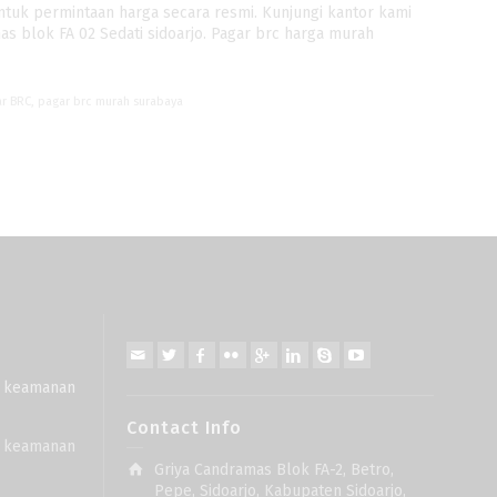
tuk permintaan harga secara resmi. Kunjungi kantor kami
as blok FA 02 Sedati sidoarjo. Pagar brc harga murah
ar BRC
,
pagar brc murah surabaya
uk keamanan
Contact Info
uk keamanan
Griya Candramas Blok FA-2, Betro,
Pepe, Sidoarjo, Kabupaten Sidoarjo,