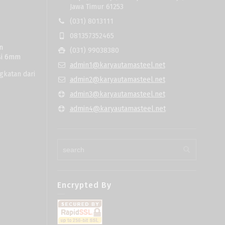
Jawa Timur 61253
(031) 8013111
081357352465
n
(031) 99038380
esi 6mm
admin1@karyautamasteel.net
gkatan dari
admin2@karyautamasteel.net
admin3@karyautamasteel.net
admin4@karyautamasteel.net
Encrypted By