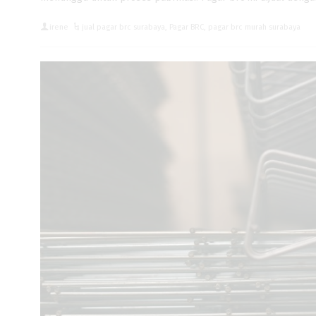
irene
jual pagar brc surabaya
,
Pagar BRC
,
pagar brc murah surabaya